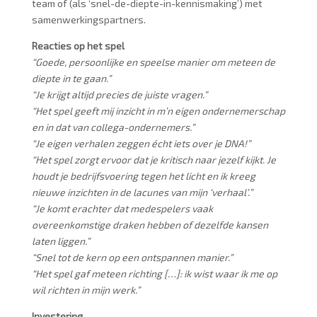
team of (als ‘snel-de-diepte-in-kennismaking’) met
samenwerkingspartners.
Reacties op het spel
“Goede, persoonlijke en speelse manier om meteen de
diepte in te gaan.”
“Je krijgt altijd precies de juiste vragen.”
“Het spel geeft mij inzicht in m’n eigen ondernemerschap
en in dat van collega-ondernemers.”
“Je eigen verhalen zeggen écht iets over je DNA!”
“Het spel zorgt ervoor dat je kritisch naar jezelf kijkt. Je
houdt je bedrijfsvoering tegen het licht en ik kreeg
nieuwe inzichten in de lacunes van mijn ‘verhaal’.”
“Je komt erachter dat medespelers vaak
overeenkomstige draken hebben of dezelfde kansen
laten liggen.”
“Snel tot de kern op een ontspannen manier.”
“Het spel gaf meteen richting […]: ik wist waar ik me op
wil richten in mijn werk.”
Investering