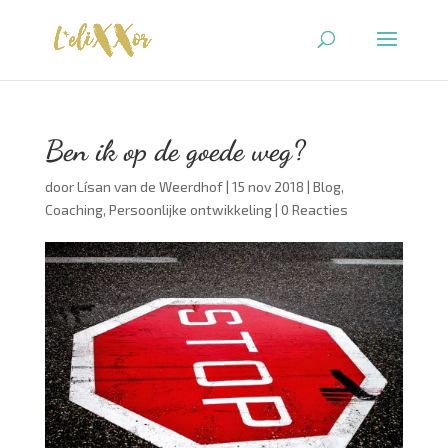
Ben ik op de goede weg?
door
Lísan van de Weerdhof
|
15 nov 2018
|
Blog
,
Coaching
,
Persoonlijke ontwikkeling
|
0 Reacties