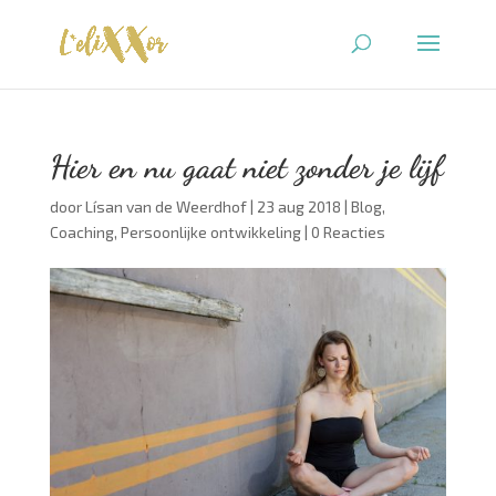
Hier en nu gaat niet zonder je lijf
door
Lísan van de Weerdhof
|
23 aug 2018
|
Blog
,
Coaching
,
Persoonlijke ontwikkeling
|
0 Reacties