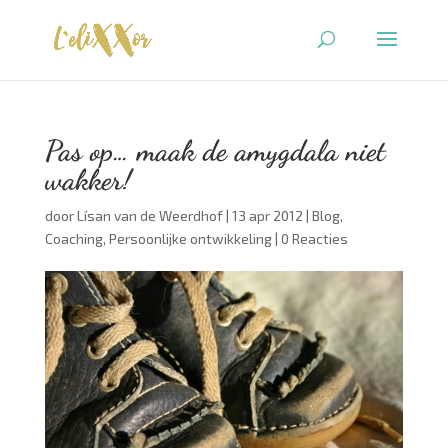
Pas op… maak de amygdala niet
wakker!
door
Lísan van de Weerdhof
|
13 apr 2012
|
Blog
,
Coaching
,
Persoonlijke ontwikkeling
|
0 Reacties