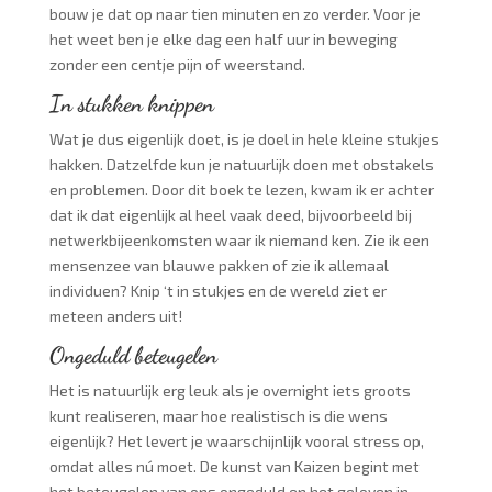
bouw je dat op naar tien minuten en zo verder. Voor je
het weet ben je elke dag een half uur in beweging
zonder een centje pijn of weerstand.
In stukken knippen
Wat je dus eigenlijk doet, is je doel in hele kleine stukjes
hakken. Datzelfde kun je natuurlijk doen met obstakels
en problemen. Door dit boek te lezen, kwam ik er achter
dat ik dat eigenlijk al heel vaak deed, bijvoorbeeld bij
netwerkbijeenkomsten waar ik niemand ken. Zie ik een
mensenzee van blauwe pakken of zie ik allemaal
individuen? Knip ‘t in stukjes en de wereld ziet er
meteen anders uit!
Onged
uld beteugelen
Het is natuurlijk erg leuk als je overnight iets groots
kunt realiseren, maar hoe realistisch is die wens
eigenlijk? Het levert je waarschijnlijk vooral stress op,
omdat alles nú moet. De kunst van Kaizen begint met
het beteugelen van ons ongeduld en het geloven in