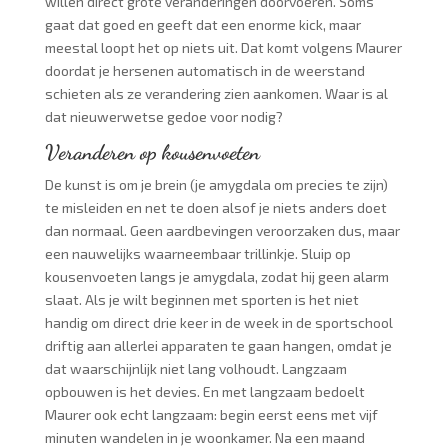
willen direct grote veranderingen doorvoeren. Soms
gaat dat goed en geeft dat een enorme kick, maar
meestal loopt het op niets uit. Dat komt volgens Maurer
doordat je hersenen automatisch in de weerstand
schieten als ze verandering zien aankomen. Waar is al
dat nieuwerwetse gedoe voor nodig?
Veranderen op kousenvoeten
De kunst is om je brein (je amygdala om precies te zijn)
te misleiden en net te doen alsof je niets anders doet
dan normaal. Geen aardbevingen veroorzaken dus, maar
een nauwelijks waarneembaar trillinkje. Sluip op
kousenvoeten langs je amygdala, zodat hij geen alarm
slaat. Als je wilt beginnen met sporten is het niet
handig om direct drie keer in de week in de sportschool
driftig aan allerlei apparaten te gaan hangen, omdat je
dat waarschijnlijk niet lang volhoudt. Langzaam
opbouwen is het devies. En met langzaam bedoelt
Maurer ook echt langzaam: begin eerst eens met vijf
minuten wandelen in je woonkamer. Na een maand