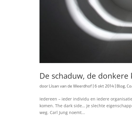
De schaduw, de donkere 
door
Lísan van de Weerdhof
|
6 okt 2014
|
Blog
,
Co
Iedereen – ieder individu en iedere organisati
komen. The dark side… Je slechte eigenschappe
weg. Carl Jung noemt...