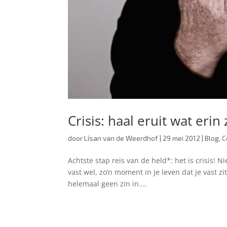
Crisis: haal eruit wat erin z
door
Lísan van de Weerdhof
|
29 mei 2012
|
Blog
,
C
Achtste stap reis van de held*: het is crisis! N
vast wel, zo’n moment in je leven dat je vast z
helemaal geen zin in....