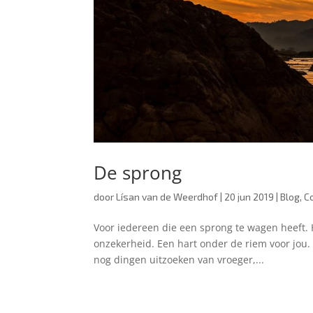
De sprong
door
Lísan van de Weerdhof
|
20 jun 2019
|
Blog
,
C
Voor iedereen die een sprong te wagen heeft. 
onzekerheid. Een hart onder de riem voor jou. “H
nog dingen uitzoeken van vroeger,...