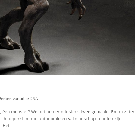
erken vanuit je DNA
, één monster? We hebben er minstens twee gemaakt. En nu zitte
zich beperkt in hun autonomie en vakmanschap, klanten zijn
 Het...