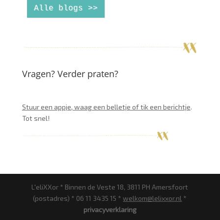
Alle blogs >>
Vragen? Verder praten?
Stuur een appje, waag een belletje of tik een berichtje
.
Tot snel!
L'eliXXor * Binnen de Veste 18, 3811 PH Amersfoort
(postadres) * 06 11 3435 15 *
welkom@lelixxor.nl
*
privacyverklaring