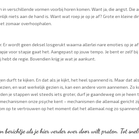
n in verschillende vormen voorbij horen komen. Want ja, die angst. Die 
lijk niets aan de hand is. Want wat roep je op je af? Grote en kleine d
 niet zomaar overhoophalen.
. Er wordt geen deksel losgerukt waarna allerlei nare emoties op je af
pje voor stapje gaat het. Aangepast op jouw tempo. Je bent er zelf bij
 hebt de regie. Bovendien krijg je wat je aankunt.
en durft te kijken. En dat als je kijkt, het heel spannend is. Maar dat als
is gezien, en wat werkelijk gezien is, kan een andere vorm aannemen. Zo k
den je stappen wel steeds iets groter, durf je gaandeweg om je heen 
e mechanismen onze psyche kent – mechanismen die allemaal gericht zi
s om op te vertrouwen op het moment dat het allemaal nog zo spannend 
en berichtje als je hier verder over door wilt praten. Tot snel