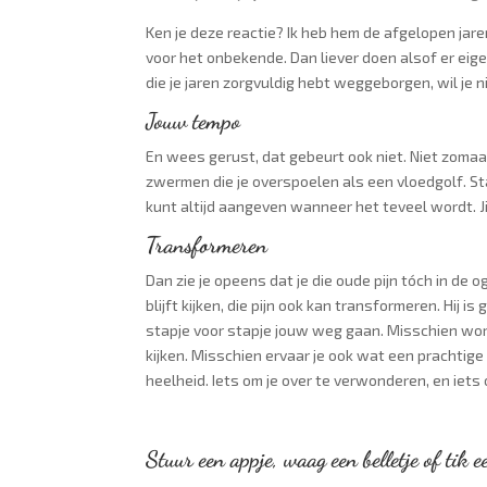
Ken je deze reactie? Ik heb hem de afgelopen jare
voor het onbekende. Dan liever doen alsof er eigen
die je jaren zorgvuldig hebt weggeborgen, wil je
Jouw tempo
En wees gerust, dat gebeurt ook niet. Niet zomaar
zwermen die je overspoelen als een vloedgolf. Sta
kunt altijd aangeven wanneer het teveel wordt. Jij
Transformeren
Dan zie je opeens dat je die oude pijn tóch in de og
blijft kijken, die pijn ook kan transformeren. Hij 
stapje voor stapje jouw weg gaan. Misschien wor
kijken. Misschien ervaar je ook wat een prachtig
heelheid. Iets om je over te verwonderen, en iet
Stuur een appje, waag een belletje of tik e