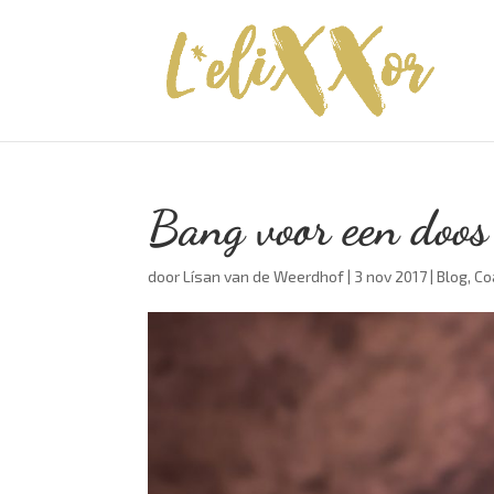
Bang voor een doo
door
Lísan van de Weerdhof
|
3 nov 2017
|
Blog
,
Co