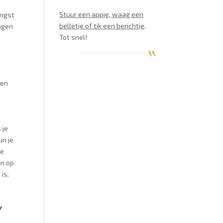
Stuur een appje, waag een
angst
belletje of tik een berichtje
.
ingen
Tot snel!
 en
 je
un je
te
jn op
is.
!