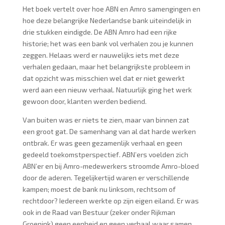
Het boek vertelt over hoe ABN en Amro samengingen en
hoe deze belangrijke Nederlandse bank uiteindelijk in
drie stukken eindigde. De ABN Amro had een rijke
historie; het was een bank vol verhalen zou je kunnen
zeggen. Helaas werd er nauwelijks iets met deze
verhalen gedaan, maar het belangrijkste probleem in
dat opzicht was misschien wel dat er niet gewerkt
werd aan een nieuw verhaal. Natuurlijk ging het werk
gewoon door, klanten werden bediend.
Van buiten was er niets te zien, maar van binnen zat
een groot gat. De samenhang van al dat harde werken
ontbrak. Er was geen gezamenlijk verhaal en geen
gedeeld toekomstperspectief. ABN’ers voelden zich
ABN’er en bij Amro-medewerkers stroomde Amro-bloed
door de aderen. Tegelijkertijd waren er verschillende
kampen; moest de bank nu linksom, rechtsom of
rechtdoor? Iedereen werkte op zijn eigen eiland. Er was
ook in de Raad van Bestuur (zeker onder Rijkman
Groenink) geen eenheid en geen verhaal waar samen