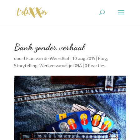
Bank zonder verhaal
door
Lísan van de Weerdhof
|
10 aug 2015
|
Blog
,
Storytelling
,
Werken vanuit je DNA
|
0 Reacties