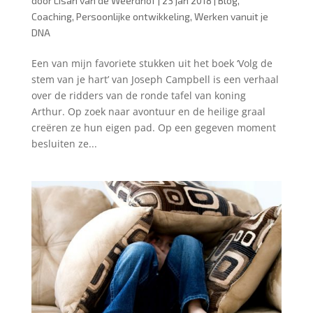
door
Lísan van de Weerdhof
|
23 jan 2018
|
Blog
,
Coaching
,
Persoonlijke ontwikkeling
,
Werken vanuit je
DNA
Een van mijn favoriete stukken uit het boek ‘Volg de
stem van je hart’ van Joseph Campbell is een verhaal
over de ridders van de ronde tafel van koning
Arthur. Op zoek naar avontuur en de heilige graal
creëren ze hun eigen pad. Op een gegeven moment
besluiten ze...