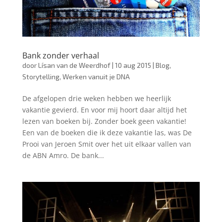
Bank zonder verhaal
door
Lísan van de Weerdhof
|
10 aug 2015
|
Blog
,
Storytelling
,
Werken vanuit je DNA
De afgelopen drie weken hebben we heerlijk
vakantie gevierd. En voor mij hoort daar altijd het
lezen van boeken bij. Zonder boek geen vakantie!
Een van de boeken die ik deze vakantie las, was De
Prooi van Jeroen Smit over het uit elkaar vallen van
de ABN Amro. De bank...