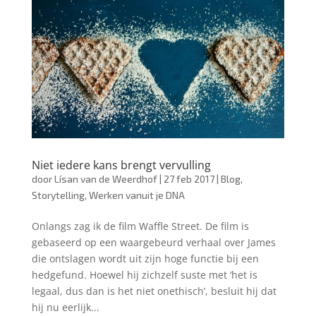
Niet iedere kans brengt vervulling
door
Lísan van de Weerdhof
|
27 feb 2017
|
Blog
,
Storytelling
,
Werken vanuit je DNA
Onlangs zag ik de film Waffle Street. De film is
gebaseerd op een waargebeurd verhaal over James
die ontslagen wordt uit zijn hoge functie bij een
hedgefund. Hoewel hij zichzelf suste met ‘het is
legaal, dus dan is het niet onethisch’, besluit hij dat
hij nu eerlijk...