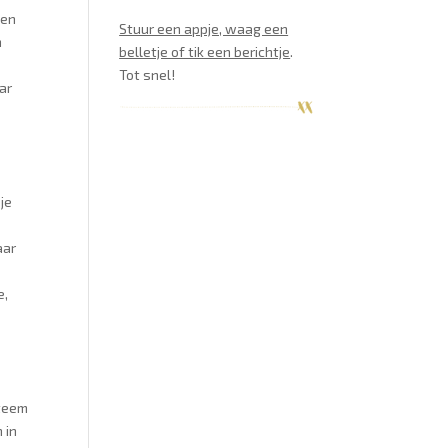
ten
Stuur een appje, waag een
n
belletje of tik een berichtje
.
Tot snel!
ar
je
aar
e,
steem
 in