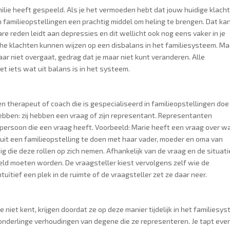
amilie heeft gespeeld. Als je het vermoeden hebt dat jouw huidige klach
n familieopstellingen een prachtig middel om heling te brengen. Dat ka
are reden leidt aan depressies en dit wellicht ook nog eens vaker in je
che klachten kunnen wijzen op een disbalans in het familiesysteem. Ma
r niet overgaat, gedrag dat je maar niet kunt veranderen. Alle
 iets wat uit balans is in het systeem.
en therapeut of coach die is gespecialiseerd in familieopstellingen doe 
ebben: zij hebben een vraag of zijn representant. Representanten
persoon die een vraag heeft. Voorbeeld: Marie heeft een vraag over w
uit een familieopstelling te doen met haar vader, moeder en oma van
g die deze rollen op zich nemen. Afhankelijk van de vraag en de situati
teld moeten worden. De vraagsteller kiest vervolgens zelf wie de
uïtief een plek in de ruimte of de vraagsteller zet ze daar neer.
 niet kent, krijgen doordat ze op deze manier tijdelijk in het familiesy
onderlinge verhoudingen van degene die ze representeren. Je tapt even