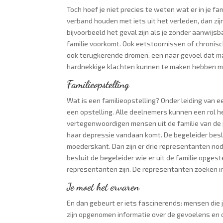
Toch hoef je niet precies te weten wat er in je f
verband houden met iets uit het verleden, dan zij
bijvoorbeeld het geval zijn als je zonder aanwijsb
familie voorkomt. Ook eetstoornissen of chronis
ook terugkerende dromen, een naar gevoel dat maa
hardnekkige klachten kunnen te maken hebben met
Familieopstelling
Wat is een familieopstelling? Onder leiding van e
een opstelling. Alle deelnemers kunnen een rol h
vertegenwoordigen mensen uit de familie van de 
haar depressie vandaan komt. De begeleider besl
moederskant. Dan zijn er drie representanten nodi
besluit de begeleider wie er uit de familie opges
representanten zijn. De representanten zoeken int
Je moet het ervaren
En dan gebeurt er iets fascinerends: mensen die je
zijn opgenomen informatie over de gevoelens en 